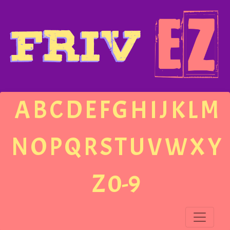
A
B
C
D
E
F
G
H
I
J
K
L
M
N
O
P
Q
R
S
T
U
V
W
X
Y
Z
0-9