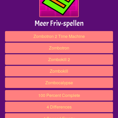
Meer Friv-spellen
Zombotron 2 Time Machine
Zombotron
Zombokill 2
Zombokill
Zombocalypse
100 Percent Complete
4 Differences