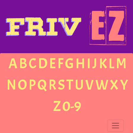
A
B
C
D
E
F
G
H
I
J
K
L
M
N
O
P
Q
R
S
T
U
V
W
X
Y
Z
0-9