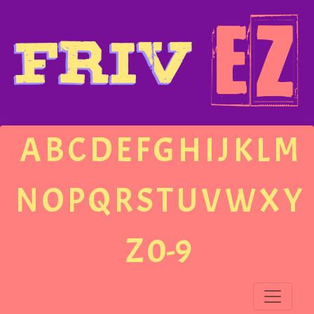
A
B
C
D
E
F
G
H
I
J
K
L
M
N
O
P
Q
R
S
T
U
V
W
X
Y
Z
0-9