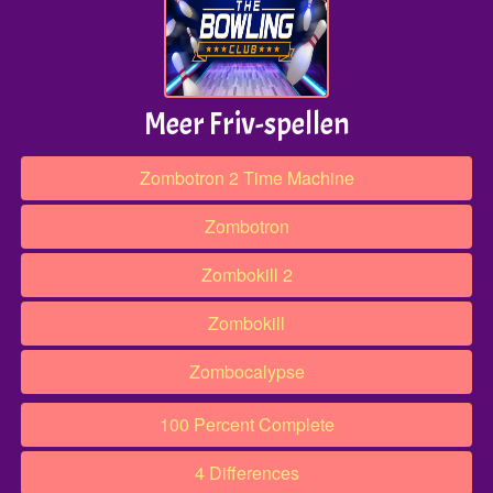
Meer Friv-spellen
Zombotron 2 Time Machine
Zombotron
Zombokill 2
Zombokill
Zombocalypse
100 Percent Complete
4 Differences