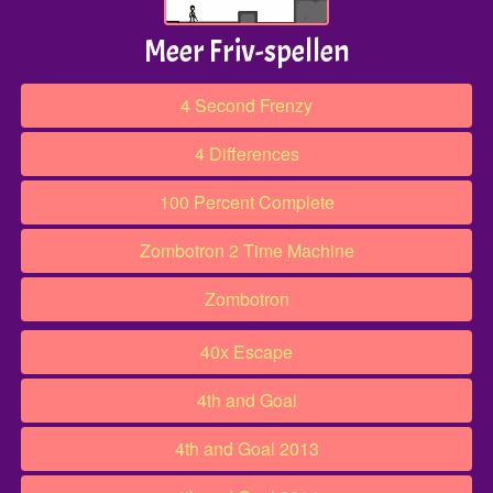
Meer Friv-spellen
4 Second Frenzy
4 Differences
100 Percent Complete
Zombotron 2 Time Machine
Zombotron
40x Escape
4th and Goal
4th and Goal 2013