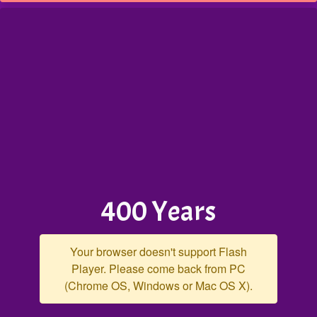
400 Years
Your browser doesn't support Flash
Player. Please come back from PC
(Chrome OS, Windows or Mac OS X).