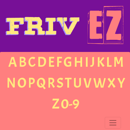
A
B
C
D
E
F
G
H
I
J
K
L
M
N
O
P
Q
R
S
T
U
V
W
X
Y
Z
0-9