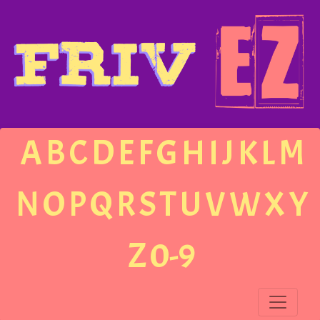
A
B
C
D
E
F
G
H
I
J
K
L
M
N
O
P
Q
R
S
T
U
V
W
X
Y
Z
0-9