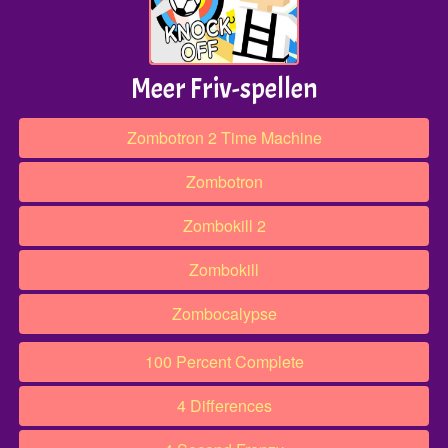
Meer Friv-spellen
Zombotron 2 Time Machine
Zombotron
Zombokill 2
Zombokill
Zombocalypse
100 Percent Complete
4 Differences