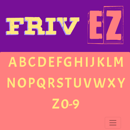
A
B
C
D
E
F
G
H
I
J
K
L
M
N
O
P
Q
R
S
T
U
V
W
X
Y
Z
0-9