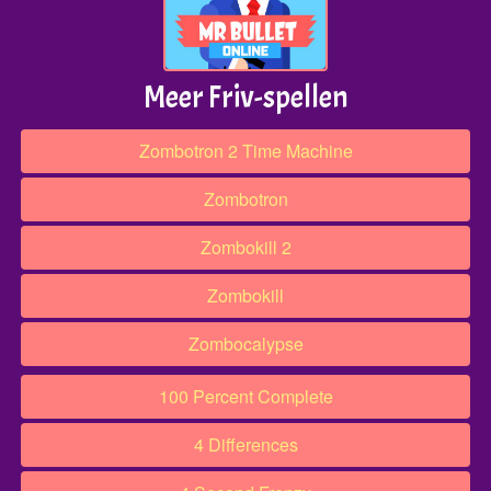
Meer Friv-spellen
Zombotron 2 Time Machine
Zombotron
Zombokill 2
Zombokill
Zombocalypse
100 Percent Complete
4 Differences