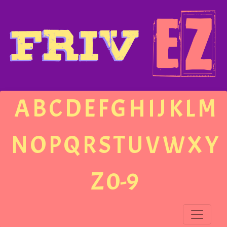
A
B
C
D
E
F
G
H
I
J
K
L
M
N
O
P
Q
R
S
T
U
V
W
X
Y
Z
0-9