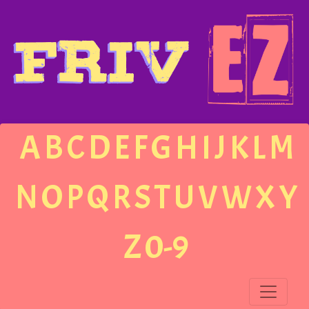
A
B
C
D
E
F
G
H
I
J
K
L
M
N
O
P
Q
R
S
T
U
V
W
X
Y
Z
0-9