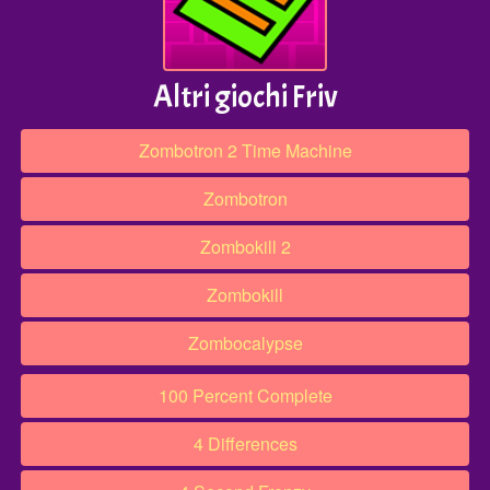
Altri giochi Friv
Zombotron 2 Time Machine
Zombotron
Zombokill 2
Zombokill
Zombocalypse
100 Percent Complete
4 Differences