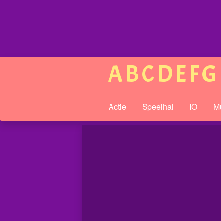
A
B
C
D
E
F
G
Actie
Speelhal
IO
Mu