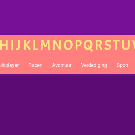
H
I
J
K
L
M
N
O
P
Q
R
S
T
U
ltiplayer
Racen
Avontuur
Verdediging
Sport