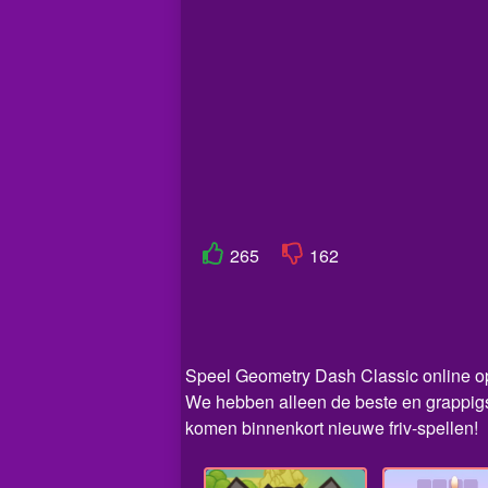
265
162
Speel Geometry Dash Classic online op F
We hebben alleen de beste en grappigs
komen binnenkort nieuwe friv-spellen!