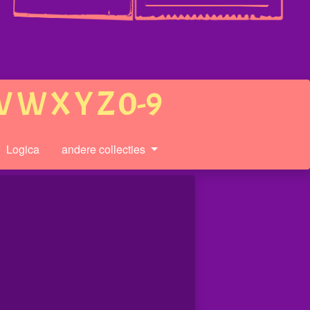
V
W
X
Y
Z
0-9
Logica
andere collecties