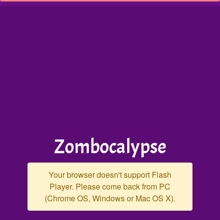
Zombocalypse
Your browser doesn't support Flash
Player. Please come back from PC
(Chrome OS, Windows or Mac OS X).