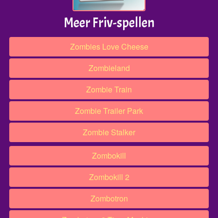
Meer Friv-spellen
Zombies Love Cheese
Zombieland
Zombie Train
Zombie Trailer Park
Zombie Stalker
Zombokill
Zombokill 2
Zombotron