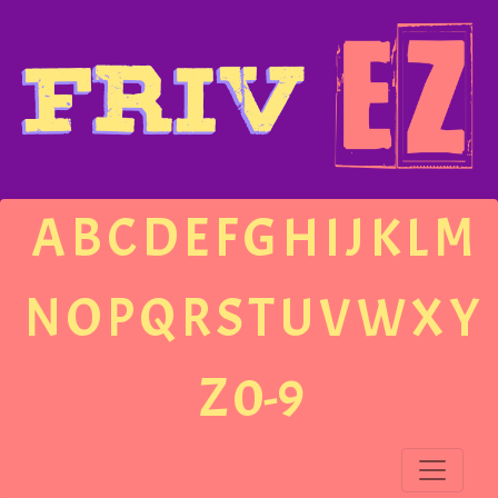
A
B
C
D
E
F
G
H
I
J
K
L
M
N
O
P
Q
R
S
T
U
V
W
X
Y
Z
0-9