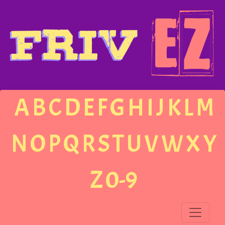
A
B
C
D
E
F
G
H
I
J
K
L
M
N
O
P
Q
R
S
T
U
V
W
X
Y
Z
0-9