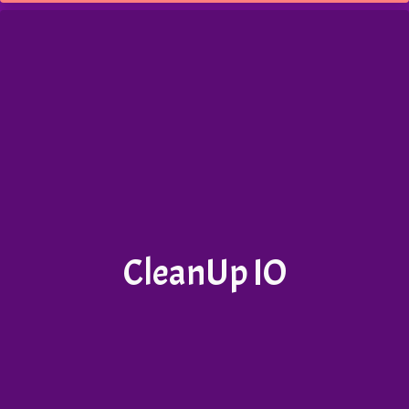
CleanUp IO