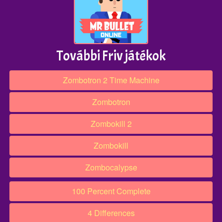
További Friv játékok
Zombotron 2 Time Machine
Zombotron
Zombokill 2
Zombokill
Zombocalypse
100 Percent Complete
4 Differences