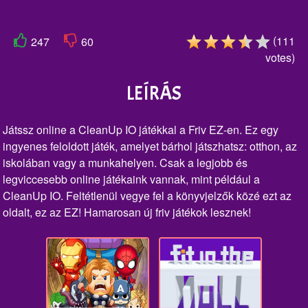
(
111
247
60
votes
)
LEÍRÁS
Játssz online a CleanUp IO játékkal a Friv EZ-en. Ez egy
ingyenes feloldott játék, amelyet bárhol játszhatsz: otthon, az
iskolában vagy a munkahelyen. Csak a legjobb és
legviccesebb online játékaink vannak, mint például a
CleanUp IO. Feltétlenül vegye fel a könyvjelzők közé ezt az
oldalt, ez az EZ! Hamarosan új friv játékok lesznek!