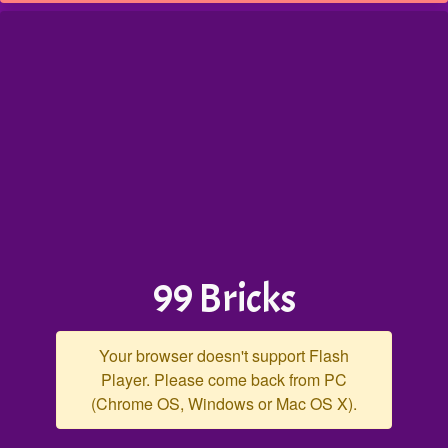
99 Bricks
Your browser doesn't support Flash
Player. Please come back from PC
(Chrome OS, Windows or Mac OS X).