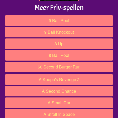
Meer Friv-spellen
9 Ball Pool
9 Ball Knockout
8 Up
8 Ball Pool
60 Second Burger Run
A Koopa's Revenge 2
A Second Chance
A Small Car
A Stroll In Space