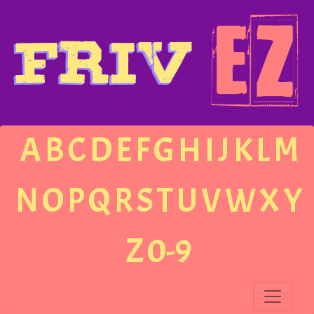
A
B
C
D
E
F
G
H
I
J
K
L
M
N
O
P
Q
R
S
T
U
V
W
X
Y
Z
0-9