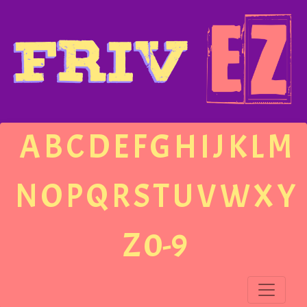
A
B
C
D
E
F
G
H
I
J
K
L
M
N
O
P
Q
R
S
T
U
V
W
X
Y
Z
0-9