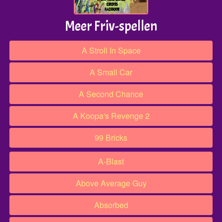
Meer Friv-spellen
A Stroll In Space
A Small Car
A Second Chance
A Koopa's Revenge 2
99 Bricks
A-Blast
Above Average Guy
Absorbed