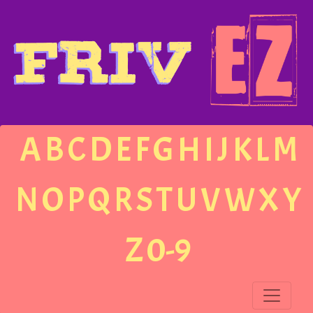
A
B
C
D
E
F
G
H
I
J
K
L
M
N
O
P
Q
R
S
T
U
V
W
X
Y
Z
0-9