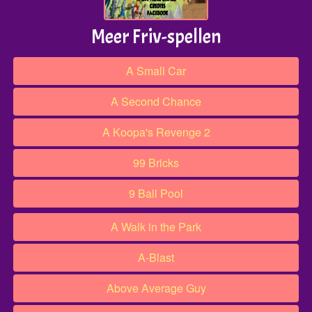
Meer Friv-spellen
A Small Car
A Second Chance
A Koopa's Revenge 2
99 Bricks
9 Ball Pool
A Walk in the Park
A-Blast
Above Average Guy