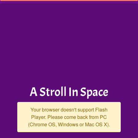
A Stroll In Space
Your browser doesn't support Flash
Player. Please come back from PC
(Chrome OS, Windows or Mac OS X).