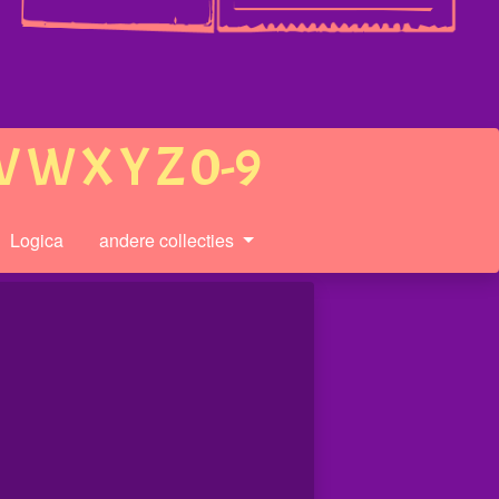
V
W
X
Y
Z
0-9
Logica
andere collecties