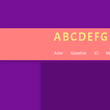
A
B
C
D
E
F
G
Actie
Speelhal
IO
Mu