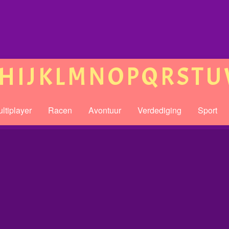
H
I
J
K
L
M
N
O
P
Q
R
S
T
U
ltiplayer
Racen
Avontuur
Verdediging
Sport