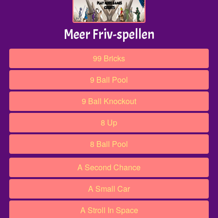
Meer Friv-spellen
99 Bricks
9 Ball Pool
9 Ball Knockout
8 Up
8 Ball Pool
A Second Chance
A Small Car
A Stroll In Space