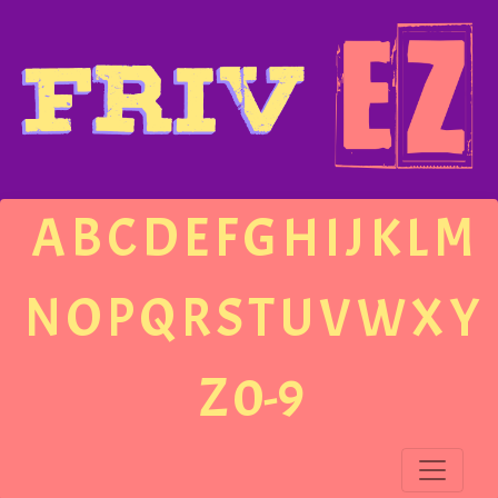
A
B
C
D
E
F
G
H
I
J
K
L
M
N
O
P
Q
R
S
T
U
V
W
X
Y
Z
0-9