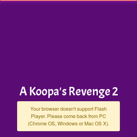
A Koopa's Revenge 2
Your browser doesn't support Flash
Player. Please come back from PC
(Chrome OS, Windows or Mac OS X).