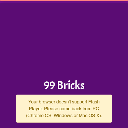
99 Bricks
Your browser doesn't support Flash
Player. Please come back from PC
(Chrome OS, Windows or Mac OS X).