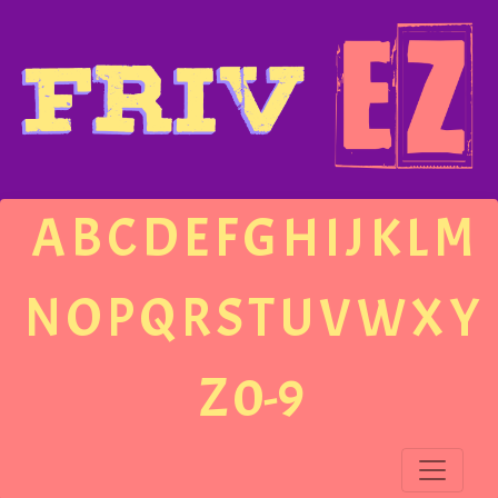
A
B
C
D
E
F
G
H
I
J
K
L
M
N
O
P
Q
R
S
T
U
V
W
X
Y
Z
0-9