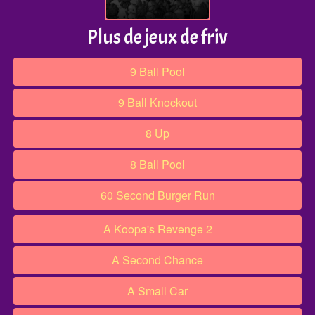
Plus de jeux de friv
9 Ball Pool
9 Ball Knockout
8 Up
8 Ball Pool
60 Second Burger Run
A Koopa's Revenge 2
A Second Chance
A Small Car