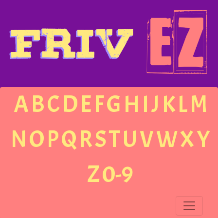
A
B
C
D
E
F
G
H
I
J
K
L
M
N
O
P
Q
R
S
T
U
V
W
X
Y
Z
0-9