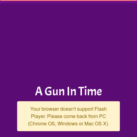
A Gun In Time
Your browser doesn't support Flash
Player. Please come back from PC
(Chrome OS, Windows or Mac OS X).