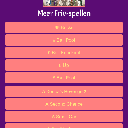
Meer Friv-spellen
99 Bricks
9 Ball Pool
9 Ball Knockout
8 Up
8 Ball Pool
A Koopa's Revenge 2
A Second Chance
A Small Car