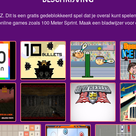
Z. Dit is een gratis gedeblokkeerd spel dat je overal kunt spelen
nline games zoals 100 Meter Sprint. Maak een bladwijzer voor d