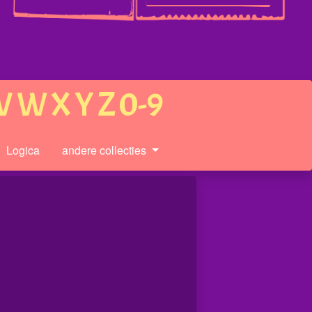
V
W
X
Y
Z
0-9
Logica
andere collecties