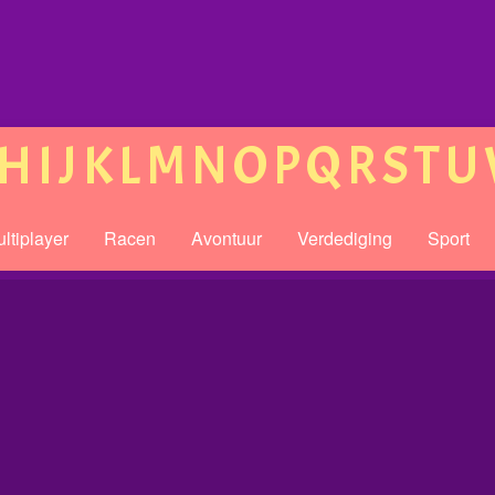
H
I
J
K
L
M
N
O
P
Q
R
S
T
U
ltiplayer
Racen
Avontuur
Verdediging
Sport