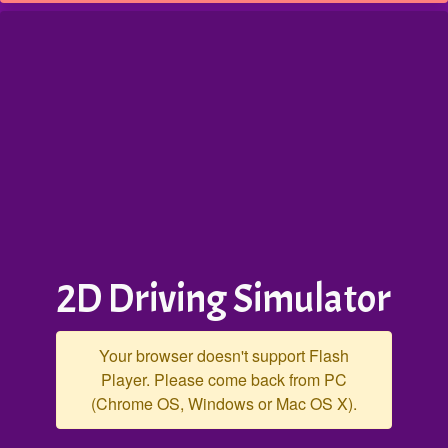
2D Driving Simulator
Your browser doesn't support Flash
Player. Please come back from PC
(Chrome OS, Windows or Mac OS X).