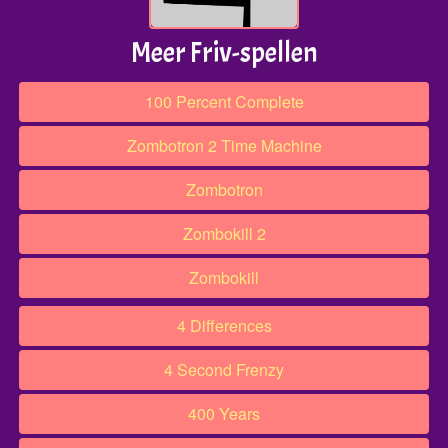
Meer Friv-spellen
100 Percent Complete
Zombotron 2 Time Machine
Zombotron
Zombokill 2
Zombokill
4 Differences
4 Second Frenzy
400 Years