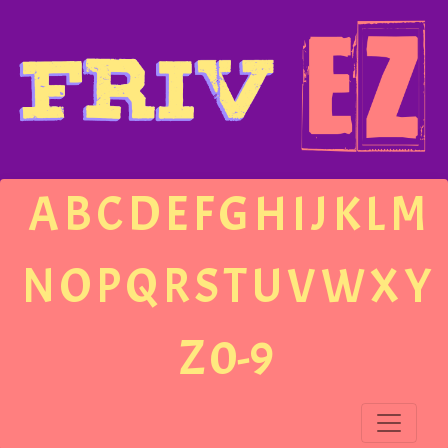
A
B
C
D
E
F
G
H
I
J
K
L
M
N
O
P
Q
R
S
T
U
V
W
X
Y
Z
0-9