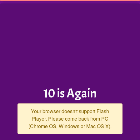
10 is Again
Your browser doesn't support Flash
Player. Please come back from PC
(Chrome OS, Windows or Mac OS X).