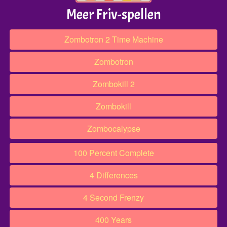
Meer Friv-spellen
Zombotron 2 Time Machine
Zombotron
Zombokill 2
Zombokill
Zombocalypse
100 Percent Complete
4 Differences
4 Second Frenzy
400 Years