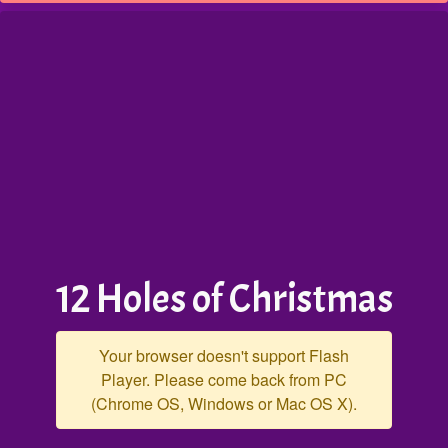
12 Holes of Christmas
Your browser doesn't support Flash
Player. Please come back from PC
(Chrome OS, Windows or Mac OS X).