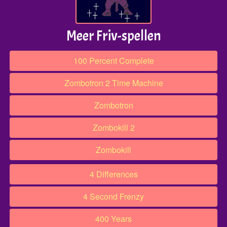
Meer Friv-spellen
100 Percent Complete
Zombotron 2 Time Machine
Zombotron
Zombokill 2
Zombokill
4 Differences
4 Second Frenzy
400 Years