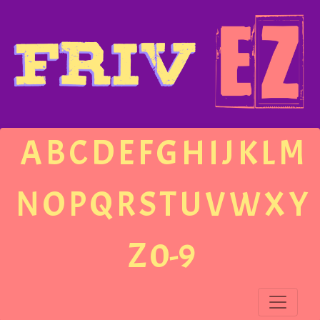
A
B
C
D
E
F
G
H
I
J
K
L
M
N
O
P
Q
R
S
T
U
V
W
X
Y
Z
0-9