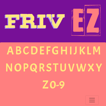
A
B
C
D
E
F
G
H
I
J
K
L
M
N
O
P
Q
R
S
T
U
V
W
X
Y
Z
0-9