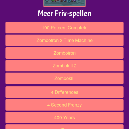
Meer Friv-spellen
100 Percent Complete
Zombotron 2 Time Machine
Zombotron
Zombokill 2
Zombokill
4 Differences
4 Second Frenzy
400 Years