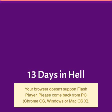
13 Days in Hell
Your browser doesn't support Flash
Player. Please come back from PC
(Chrome OS, Windows or Mac OS X).