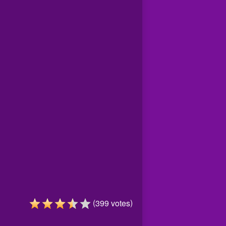
(
)
399
votes