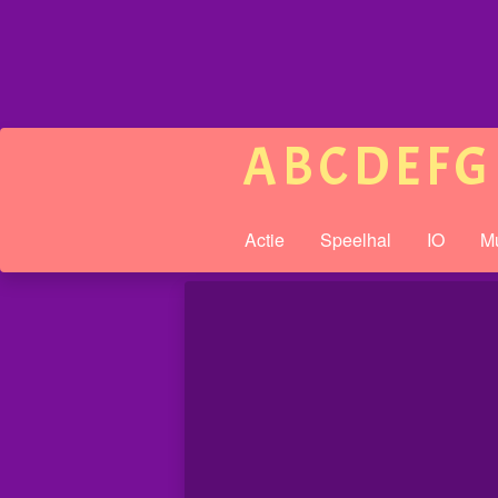
A
B
C
D
E
F
G
Actie
Speelhal
IO
Mu