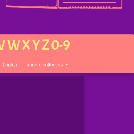
V
W
X
Y
Z
0-9
Logica
andere collecties