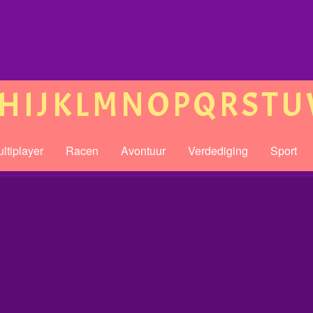
H
I
J
K
L
M
N
O
P
Q
R
S
T
U
ltiplayer
Racen
Avontuur
Verdediging
Sport