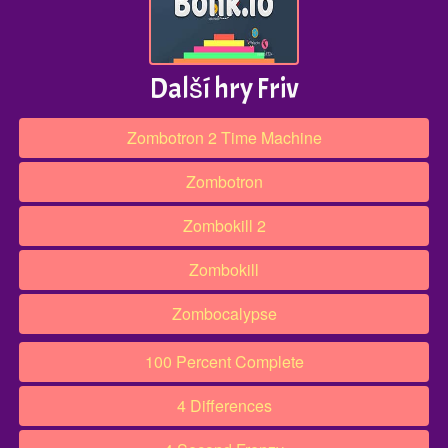
Další hry Friv
Zombotron 2 Time Machine
Zombotron
Zombokill 2
Zombokill
Zombocalypse
100 Percent Complete
4 Differences