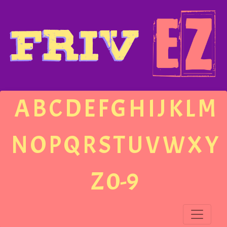
A
B
C
D
E
F
G
H
I
J
K
L
M
N
O
P
Q
R
S
T
U
V
W
X
Y
Z
0-9