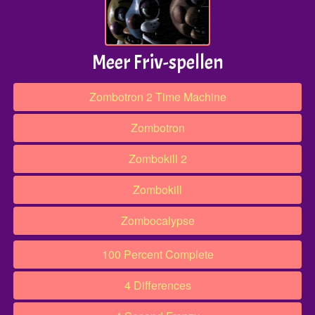
Meer Friv-spellen
Zombotron 2 Time Machine
Zombotron
Zombokill 2
Zombokill
Zombocalypse
100 Percent Complete
4 Differences