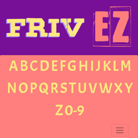
A
B
C
D
E
F
G
H
I
J
K
L
M
N
O
P
Q
R
S
T
U
V
W
X
Y
Z
0-9