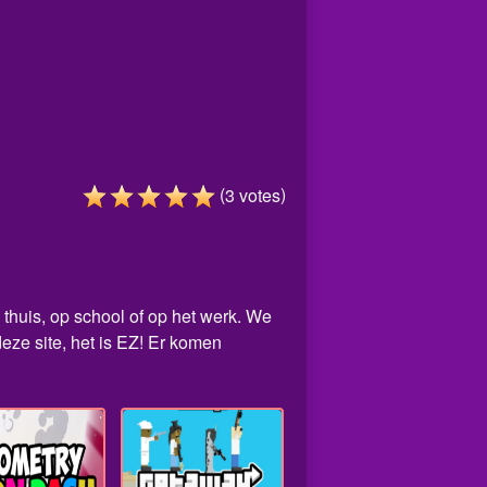
(
)
3
votes
 thuis, op school of op het werk. We
ze site, het is EZ! Er komen