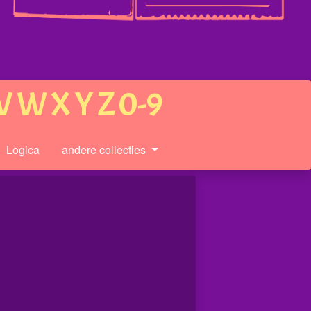
V
W
X
Y
Z
0-9
Logica
andere collecties