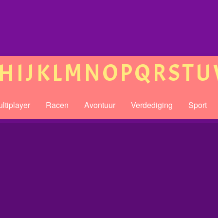
H
I
J
K
L
M
N
O
P
Q
R
S
T
U
ltiplayer
Racen
Avontuur
Verdediging
Sport