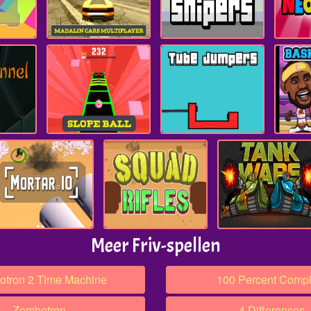
Meer Friv-spellen
tron 2 Time Machine
100 Percent Compl
Zombotron
4 Differences