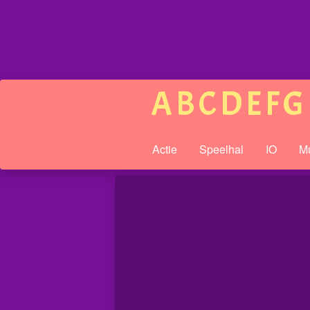
A
B
C
D
E
F
G
Actie
Speelhal
IO
Mu