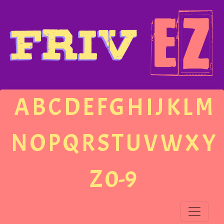
A
B
C
D
E
F
G
H
I
J
K
L
M
N
O
P
Q
R
S
T
U
V
W
X
Y
Z
0-9