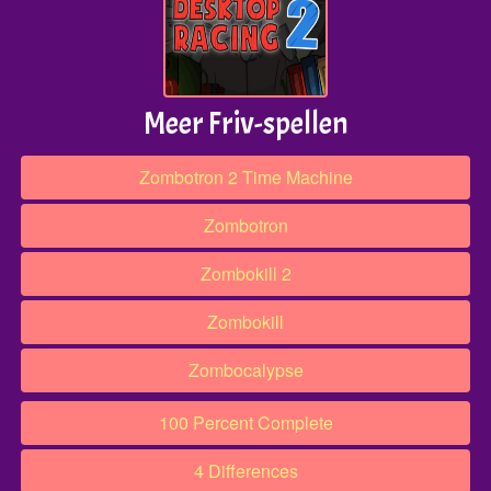
Meer Friv-spellen
Zombotron 2 Time Machine
Zombotron
Zombokill 2
Zombokill
Zombocalypse
100 Percent Complete
4 Differences