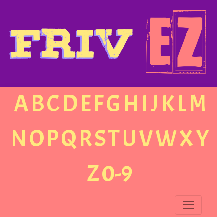
A
B
C
D
E
F
G
H
I
J
K
L
M
N
O
P
Q
R
S
T
U
V
W
X
Y
Z
0-9