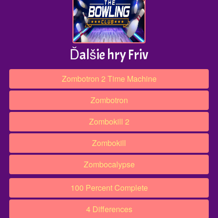
Ďalšie hry Friv
Zombotron 2 Time Machine
Zombotron
Zombokill 2
Zombokill
Zombocalypse
100 Percent Complete
4 Differences