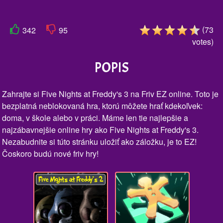
(
73
342
95
votes
)
POPIS
Zahrajte si Five Nights at Freddy's 3 na Friv EZ online. Toto je
bezplatná neblokovaná hra, ktorú môžete hrať kdekoľvek:
doma, v škole alebo v práci. Máme len tie najlepšie a
najzábavnejšie online hry ako Five Nights at Freddy's 3.
Nezabudnite si túto stránku uložiť ako záložku, je to EZ!
Čoskoro budú nové friv hry!