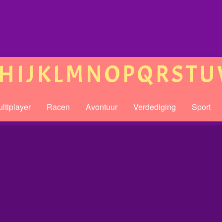
H
I
J
K
L
M
N
O
P
Q
R
S
T
U
ltiplayer
Racen
Avontuur
Verdediging
Sport