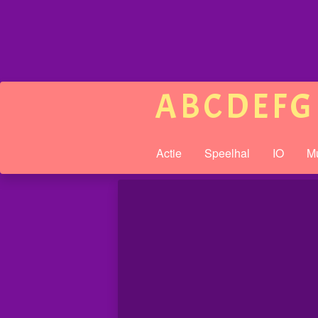
A
B
C
D
E
F
G
Actie
Speelhal
IO
Mu