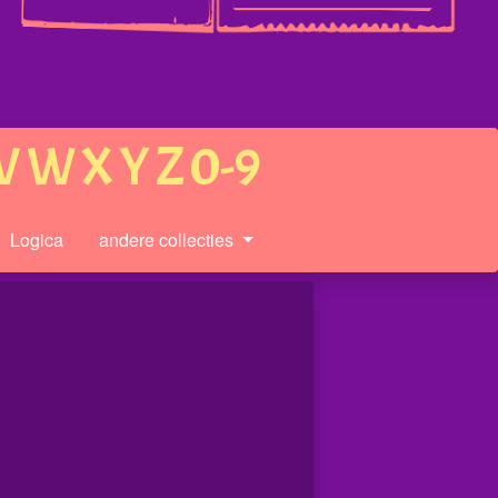
V
W
X
Y
Z
0-9
Logica
andere collecties