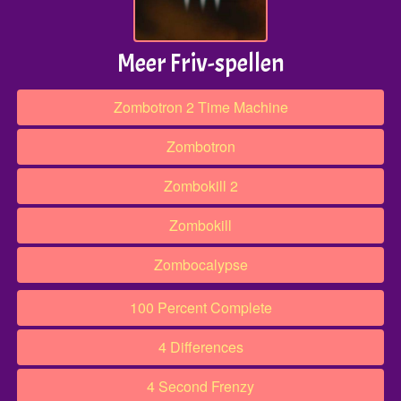
Meer Friv-spellen
Zombotron 2 Time Machine
Zombotron
Zombokill 2
Zombokill
Zombocalypse
100 Percent Complete
4 Differences
4 Second Frenzy