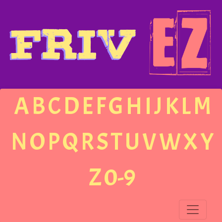
A
B
C
D
E
F
G
H
I
J
K
L
M
N
O
P
Q
R
S
T
U
V
W
X
Y
Z
0-9