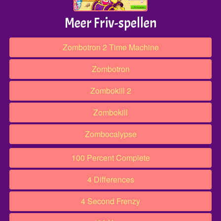
Meer Friv-spellen
Zombotron 2 Time Machine
Zombotron
Zombokill 2
Zombokill
Zombocalypse
100 Percent Complete
4 Differences
4 Second Frenzy