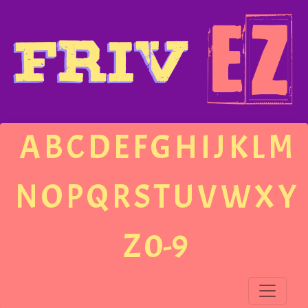
A
B
C
D
E
F
G
H
I
J
K
L
M
N
O
P
Q
R
S
T
U
V
W
X
Y
Z
0-9