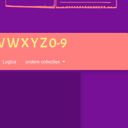
V
W
X
Y
Z
0-9
Logica
andere collecties