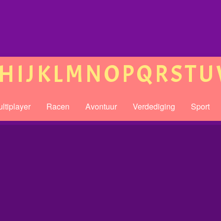
H
I
J
K
L
M
N
O
P
Q
R
S
T
U
ltiplayer
Racen
Avontuur
Verdediging
Sport