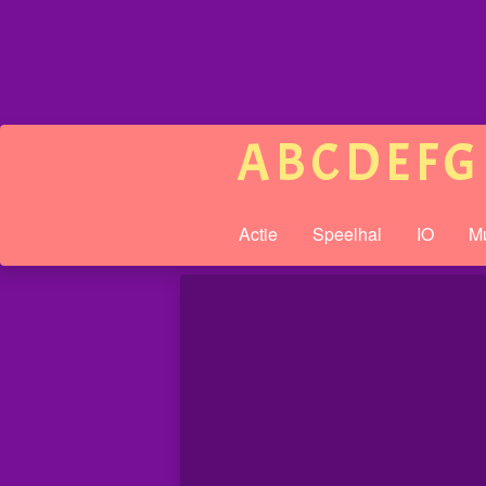
A
B
C
D
E
F
G
Actie
Speelhal
IO
Mu