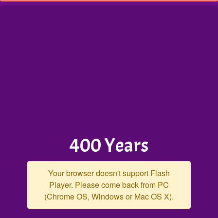
400 Years
Your browser doesn't support Flash
Player. Please come back from PC
(Chrome OS, Windows or Mac OS X).