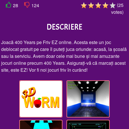
(
25
28
124
votes
)
DESCRIERE
Joacă 400 Years pe Friv EZ online. Acesta este un joc
deblocat gratuit pe care îl puteți juca oriunde: acasă, la școală
sau la serviciu. Avem doar cele mai bune și mai amuzante
jocuri online precum 400 Years. Asigurați-vă că marcați acest
site, este EZ! Vor fi noi jocuri friv în curând!