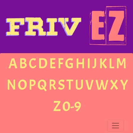
A
B
C
D
E
F
G
H
I
J
K
L
M
N
O
P
Q
R
S
T
U
V
W
X
Y
Z
0-9