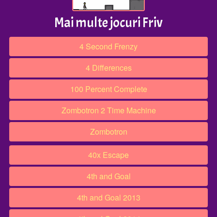
Mai multe jocuri Friv
4 Second Frenzy
4 Differences
100 Percent Complete
Zombotron 2 Time Machine
Zombotron
40x Escape
4th and Goal
4th and Goal 2013