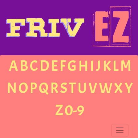
A
B
C
D
E
F
G
H
I
J
K
L
M
N
O
P
Q
R
S
T
U
V
W
X
Y
Z
0-9