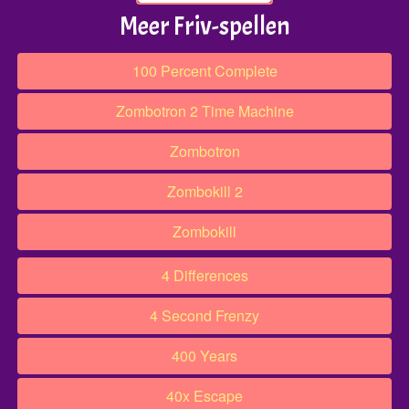
Meer Friv-spellen
100 Percent Complete
Zombotron 2 Time Machine
Zombotron
Zombokill 2
Zombokill
4 Differences
4 Second Frenzy
400 Years
40x Escape