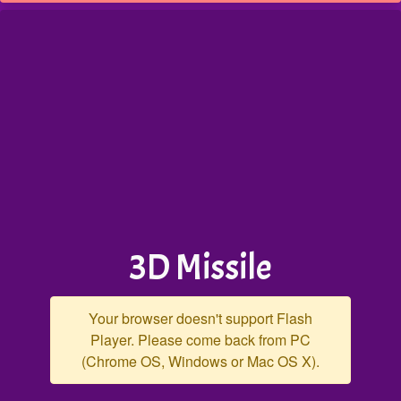
3D Missile
Your browser doesn't support Flash
Player. Please come back from PC
(Chrome OS, Windows or Mac OS X).