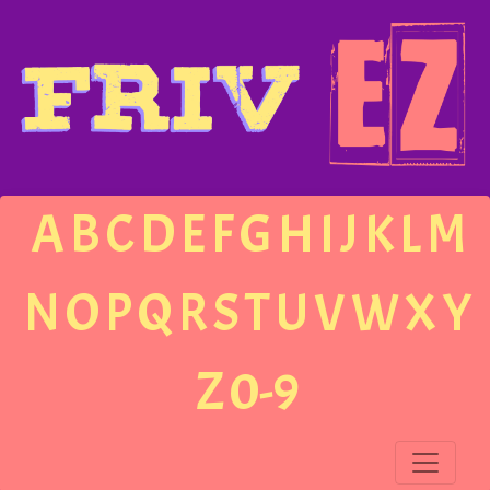
A
B
C
D
E
F
G
H
I
J
K
L
M
N
O
P
Q
R
S
T
U
V
W
X
Y
Z
0-9