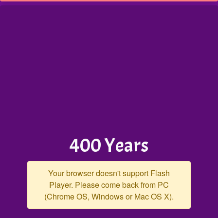
400 Years
Your browser doesn't support Flash
Player. Please come back from PC
(Chrome OS, Windows or Mac OS X).