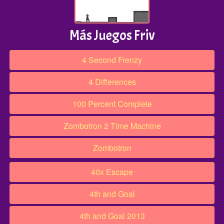
Más Juegos Friv
4 Second Frenzy
4 Differences
100 Percent Complete
Zombotron 2 Time Machine
Zombotron
40x Escape
4th and Goal
4th and Goal 2013