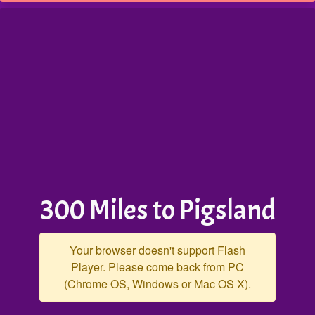
300 Miles to Pigsland
Your browser doesn't support Flash
Player. Please come back from PC
(Chrome OS, Windows or Mac OS X).