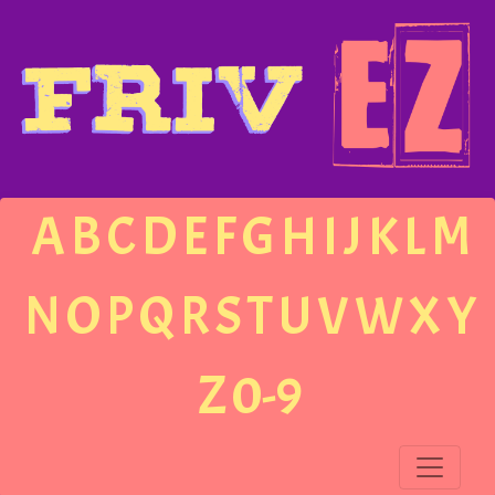
A
B
C
D
E
F
G
H
I
J
K
L
M
N
O
P
Q
R
S
T
U
V
W
X
Y
Z
0-9