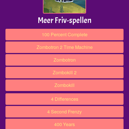
Meer Friv-spellen
100 Percent Complete
Zombotron 2 Time Machine
Zombotron
Zombokill 2
Zombokill
4 Differences
4 Second Frenzy
400 Years