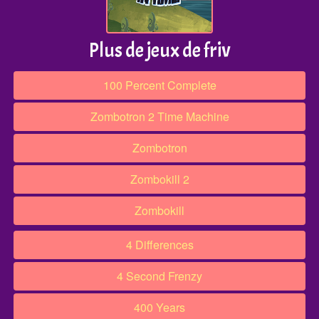
Plus de jeux de friv
100 Percent Complete
Zombotron 2 Time Machine
Zombotron
Zombokill 2
Zombokill
4 Differences
4 Second Frenzy
400 Years