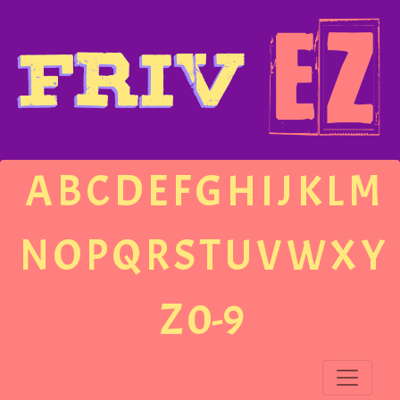
A
B
C
D
E
F
G
H
I
J
K
L
M
N
O
P
Q
R
S
T
U
V
W
X
Y
Z
0-9