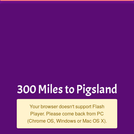
300 Miles to Pigsland
Your browser doesn't support Flash
Player. Please come back from PC
(Chrome OS, Windows or Mac OS X).