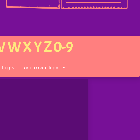
V
W
X
Y
Z
0-9
Logik
andre samlinger