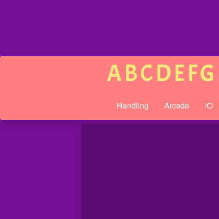
A
B
C
D
E
F
G
Handling
Arcade
IO