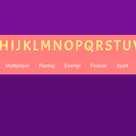
H
I
J
K
L
M
N
O
P
Q
R
S
T
U
Multiplayer
Racing
Eventyr
Forsvar
Sport