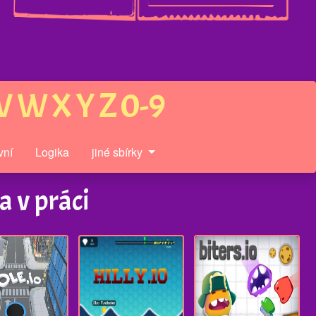
V
W
X
Y
Z
0-9
vní
Logika
jiné sbírky
a v práci