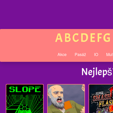
A
B
C
D
E
F
G
Akce
Pasáž
IO
Mul
Nejlepší