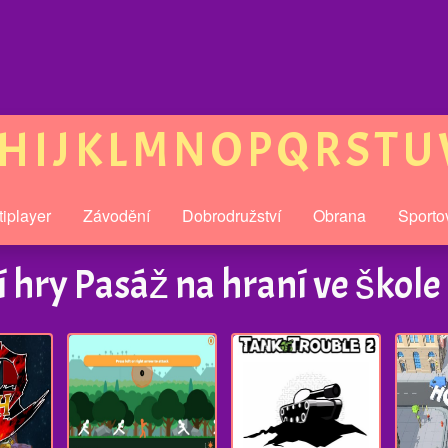
H
I
J
K
L
M
N
O
P
Q
R
S
T
U
tiplayer
Závodění
Dobrodružství
Obrana
Sporto
 hry Pasáž na hraní ve škole 