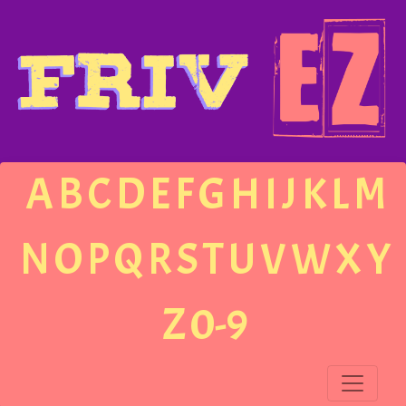
A
B
C
D
E
F
G
H
I
J
K
L
M
N
O
P
Q
R
S
T
U
V
W
X
Y
Z
0-9