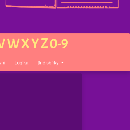
V
W
X
Y
Z
0-9
vní
Logika
jiné sbírky