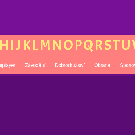
H
I
J
K
L
M
N
O
P
Q
R
S
T
U
tiplayer
Závodění
Dobrodružství
Obrana
Sporto