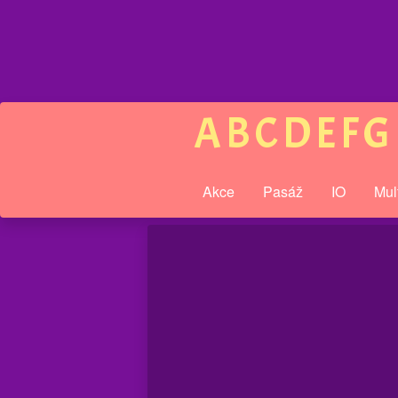
A
B
C
D
E
F
G
Akce
Pasáž
IO
Mul