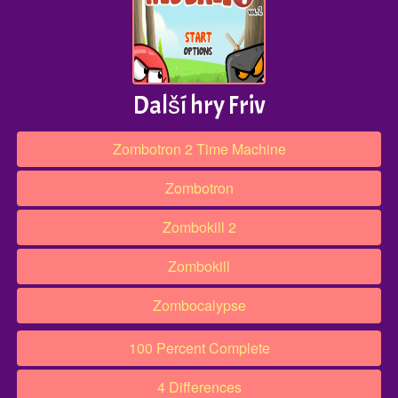
Další hry Friv
Zombotron 2 Time Machine
Zombotron
Zombokill 2
Zombokill
Zombocalypse
100 Percent Complete
4 Differences