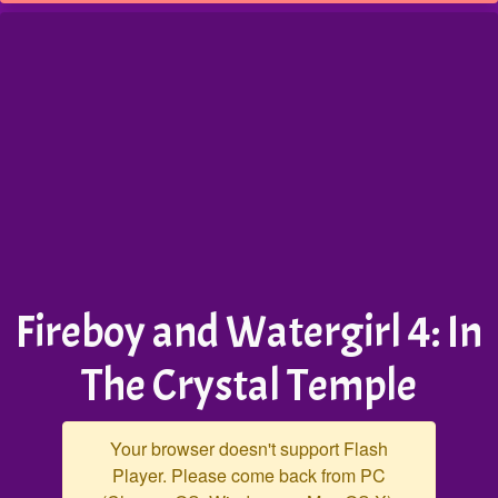
Fireboy and Watergirl 4: In
The Crystal Temple
Your browser doesn't support Flash
Player. Please come back from PC