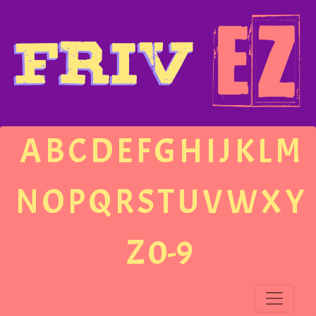
A
B
C
D
E
F
G
H
I
J
K
L
M
N
O
P
Q
R
S
T
U
V
W
X
Y
Z
0-9