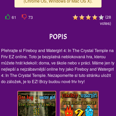
(Chrome OS, Windows or Mac OS X).
(
28
61
73
votes
)
POPIS
Přehrajte si Fireboy and Watergirl 4: In The Crystal Temple na
Friv EZ online. Toto je bezplatná neblokovaná hra, kterou
můžete hrát kdekoli: doma, ve škole nebo v práci. Máme jen ty
nejlepší a nejzábavnější online hry jako Fireboy and Watergirl
4: In The Crystal Temple. Nezapomeňte si tuto stránku uložit
do záložek, je to EZ! Brzy budou nové friv hry!