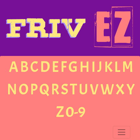
A
B
C
D
E
F
G
H
I
J
K
L
M
N
O
P
Q
R
S
T
U
V
W
X
Y
Z
0-9