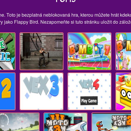
ine. Toto je bezplatná neblokovaná hra, kterou můžete hrát kde
ry jako Flappy Bird. Nezapomeňte si tuto stránku uložit do zálože