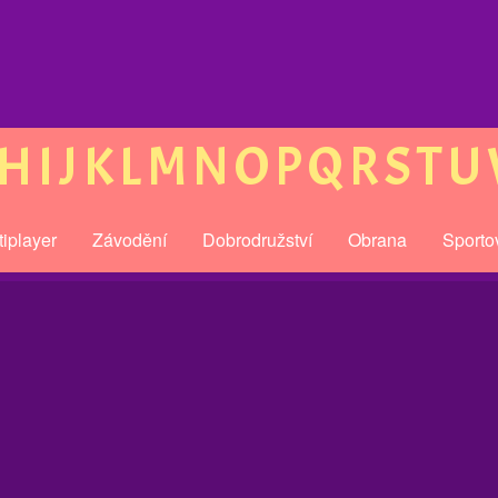
H
I
J
K
L
M
N
O
P
Q
R
S
T
U
tiplayer
Závodění
Dobrodružství
Obrana
Sporto