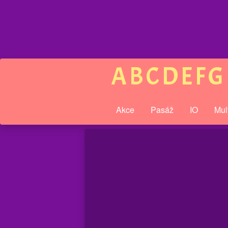
A
B
C
D
E
F
G
Akce
Pasáž
IO
Mul