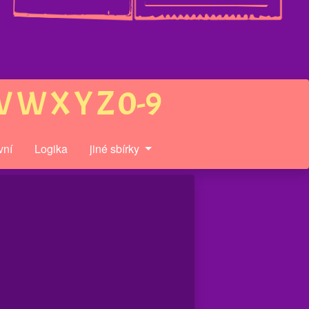
V
W
X
Y
Z
0-9
vní
Logika
jiné sbírky