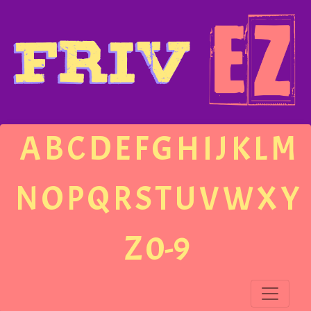
A
B
C
D
E
F
G
H
I
J
K
L
M
N
O
P
Q
R
S
T
U
V
W
X
Y
Z
0-9