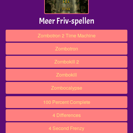
Meer Friv-spellen
Zombotron 2 Time Machine
Zombotron
Zombokill 2
Zombokill
Zombocalypse
100 Percent Complete
4 Differences
4 Second Frenzy