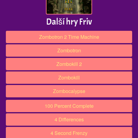
Další hry Friv
Zombotron 2 Time Machine
Zombotron
Zombokill 2
Zombokill
Zombocalypse
100 Percent Complete
4 Differences
4 Second Frenzy