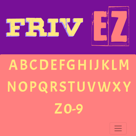
A
B
C
D
E
F
G
H
I
J
K
L
M
N
O
P
Q
R
S
T
U
V
W
X
Y
Z
0-9