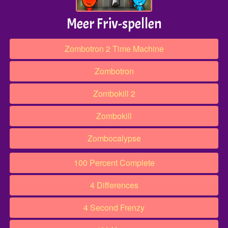
Meer Friv-spellen
Zombotron 2 Time Machine
Zombotron
Zombokill 2
Zombokill
Zombocalypse
100 Percent Complete
4 Differences
4 Second Frenzy