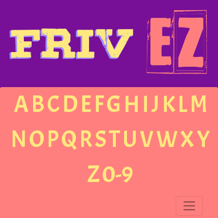
A
B
C
D
E
F
G
H
I
J
K
L
M
N
O
P
Q
R
S
T
U
V
W
X
Y
Z
0-9