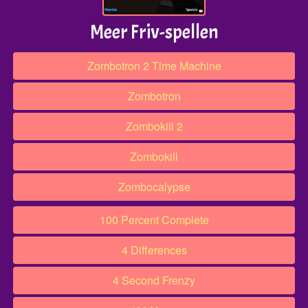
Meer Friv-spellen
Zombotron 2 Time Machine
Zombotron
Zombokill 2
Zombokill
Zombocalypse
100 Percent Complete
4 Differences
4 Second Frenzy