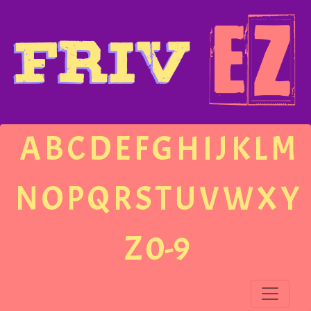
A
B
C
D
E
F
G
H
I
J
K
L
M
N
O
P
Q
R
S
T
U
V
W
X
Y
Z
0-9