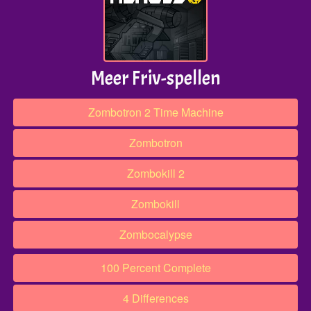
Meer Friv-spellen
Zombotron 2 Time Machine
Zombotron
Zombokill 2
Zombokill
Zombocalypse
100 Percent Complete
4 Differences