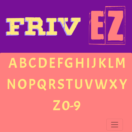
A
B
C
D
E
F
G
H
I
J
K
L
M
N
O
P
Q
R
S
T
U
V
W
X
Y
Z
0-9